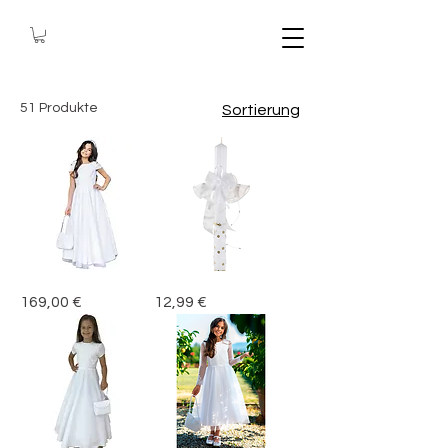
51 Produkte
Sortierung
Kommunionkleid
Kerzenrock
Preis
Preis
169,00 €
12,99 €
Kleid
Kerzenschmuck
Mädchen
Kerzentuch
Erstkommunion,
Kommunion
Alina
Taufe
Tropfschutz
für
Kerze