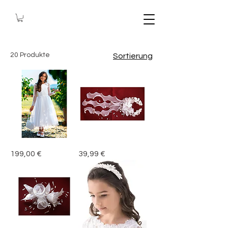
20 Produkte
Sortierung
Kommunionkleid
Haargesteck
Preis
Preis
199,00 €
39,99 €
Kleid
Haarschmuck
mit
Kopfschmuck
Spitze
Kommunion
Kommunion
F6
Erstkommunion,
Clara
3/4