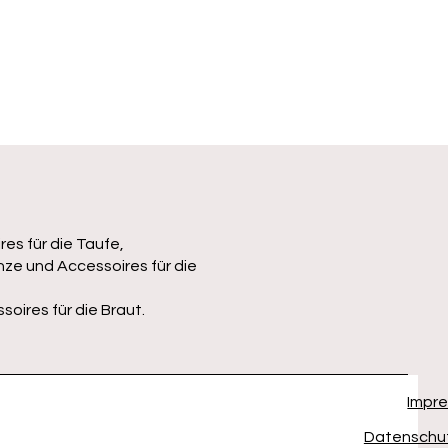
es für die Taufe,
ze und Accessoires für die
oires für die Braut.
Impr
Datenschut