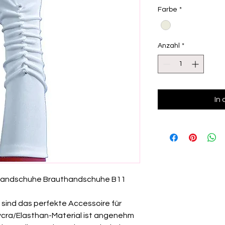
Farbe
*
Anzahl
*
In
Handschuhe Brauthandschuhe B11
ind das perfekte Accessoire für
Lycra/Elasthan-Material ist angenehm