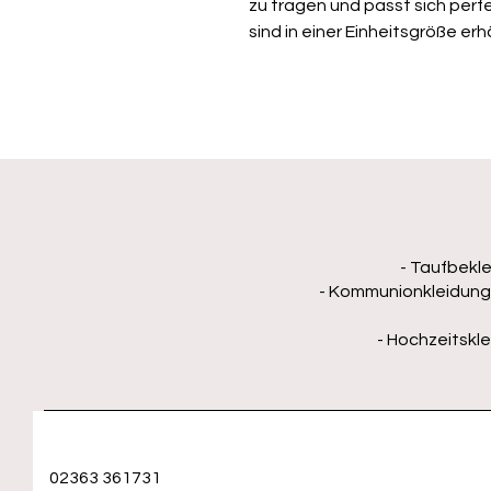
zu tragen und passt sich perf
sind in einer Einheitsgröße erhä
- Taufbekle
- Kommunionkleidung 
- Hochzeitskle
02363 361731